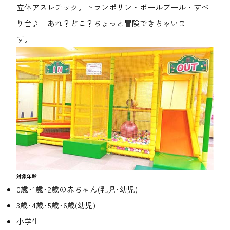
立体アスレチック。トランポリン・ボールプール・すべ
り台♪ あれ？どこ？ちょっと冒険できちゃいま
す。
対象年齢
0歳･1歳･2歳の赤ちゃん(乳児･幼児)
3歳･4歳･5歳･6歳(幼児)
小学生