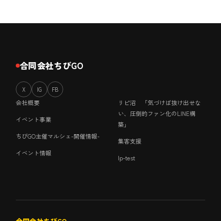
合同会社ちびGO
X
IG
FB
会社概要
リピ沼 「気づけば抜け出せな
い、圧倒的ファン化のLINE構
イベント事業
築」
ちびGO主催マルシェ-開催情報-
集客支援
イベント情報
lp-test
合同会社ちびGO