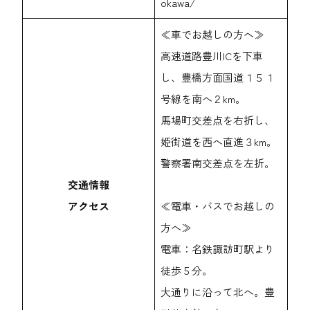
okawa/
≪車でお越しの方へ≫
高速道路豊川ICを下車
し、豊橋方面国道１５１
号線を南へ２km。
馬場町交差点を右折し、
姫街道を西へ直進３km。
警察署南交差点を左折。
交通情報
アクセス
≪電車・バスでお越しの
方へ≫
電車：名鉄諏訪町駅より
徒歩５分。
大通りに沿って北へ。豊