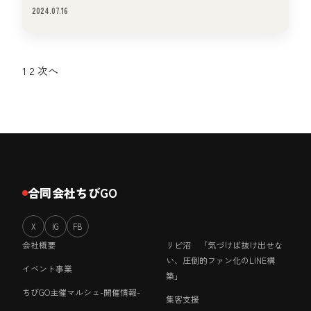
2024.07.16
1
2
次へ
投
稿
の
ペ
ー
合同会社ちびGO
ジ
X
IG
FB
送
会社概要
リピ沼 「気づけば抜け出せな
い、圧倒的ファン化のLINE構
イベント事業
り
築」
ちびGO主催マルシェ-開催情報-
集客支援