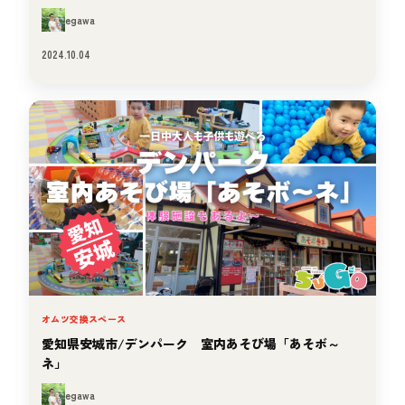
egawa
2024.10.04
オムツ交換スペース
愛知県安城市/デンパーク 室内あそび場「あそボ～
ネ」
egawa