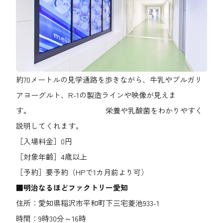
約70メートルの見学通路を歩きながら、牛乳やブルガリ
アヨーグルト、R-1の製造ラインや映像が見えま
す。 栄養や乳酸菌をわかりやすく
説明してくれます。
［入場料金］0円
［対象年齢］4歳以上
［予約］要予約（HPで1カ月前より可）
■明治なるほどファクトリー愛知
住所：愛知県稲沢市平和町下三宅菱池933-1
時間：9時30分～16時