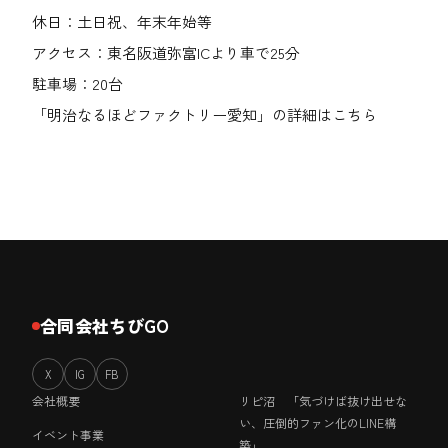
休日：土日祝、年末年始等
アクセス：東名阪道弥富ICより車で25分
駐車場：20台
「明治なるほどファクトリー愛知」の詳細はこちら
合同会社ちびGO
X
IG
FB
会社概要
リピ沼 「気づけば抜け出せな
い、圧倒的ファン化のLINE構
イベント事業
築」