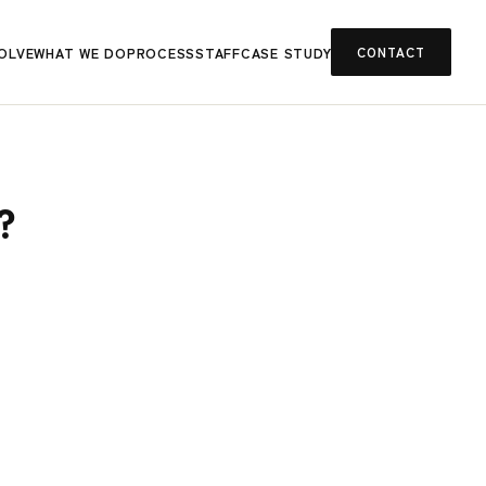
OLVE
WHAT WE DO
PROCESS
STAFF
CASE STUDY
CONTACT
？