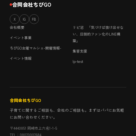
合同会社ちびGO
X
IG
FB
会社概要
リピ沼 「気づけば抜け出せな
い、圧倒的ファン化のLINE構
イベント事業
築」
ちびGO主催マルシェ-開催情報-
集客支援
イベント情報
lp-test
合同会社ちびGO
子育てに関するご相談も、会社のご相談も。まずはパパにお気軽
にお問い合わせください。
〒4440851 岡崎市上六名1-1-5
TEL：08070007684